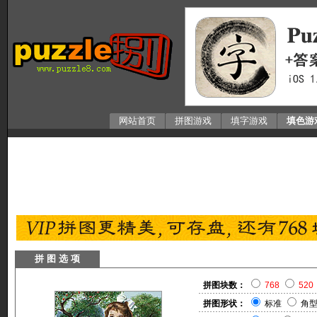
网站首页
拼图游戏
填字游戏
填色游
拼 图 选 项
拼图块数：
768
520
拼图形状：
标准
角