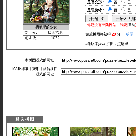
是否变形：
否
是
是否旋转：
否
是
你还没有登陆网站，我要[
登陆
摘苹果的少女
类 别:
绘画艺术
完成拼图将获得
20
分
提示
点 击 数:
1072
»老版本java 拼图，点这里
本拼图游戏的网址：
108块标准非变形非旋转拼图
游戏的网址：