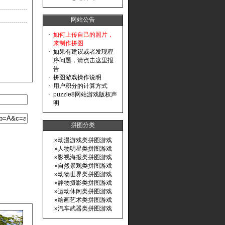
网站公告
·
如何上传自己的照片，
来制作拼图
·
如果有建议或者发现程
序问题，请点击这里报
告
·
拼图游戏操作说明
·
用户积分的计算方式
·
puzzle8网站游戏版权声
明
拼图分类
»
动漫游戏类拼图游戏
»
人物明星类拼图游戏
»
影视海报类拼图游戏
»
自然景观类拼图游戏
»
动物世界类拼图游戏
»
静物摄影类拼图游戏
»
运动休闲类拼图游戏
»
绘画艺术类拼图游戏
»
汽车武器类拼图游戏