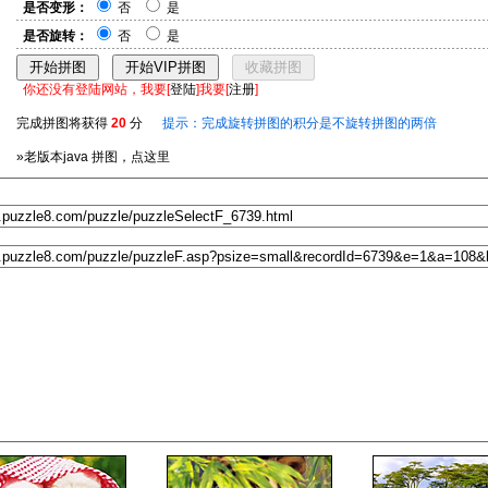
是否变形：
否
是
是否旋转：
否
是
你还没有登陆网站，我要[
登陆
]我要[
注册
]
完成拼图将获得
20
分
提示：完成旋转拼图的积分是不旋转拼图的两倍
»老版本java 拼图，点这里