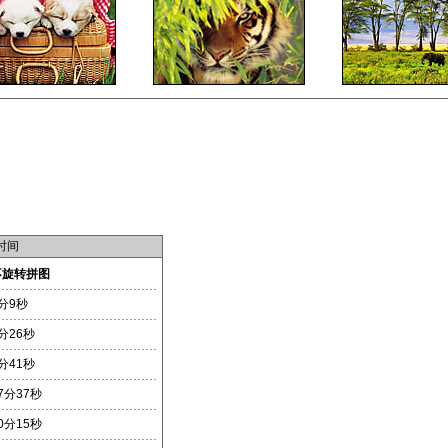
时间
不旋转拼图
分9秒
分26秒
分41秒
7分37秒
0分15秒