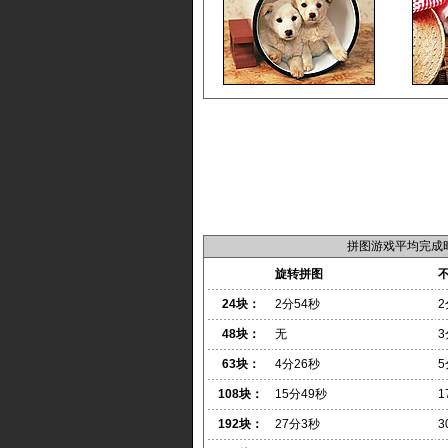
拼图游戏平均完成
旋转拼图
24块：
2分54秒
2
48块：
无
3
63块：
4分26秒
5
108块：
15分49秒
1
192块：
27分3秒
3