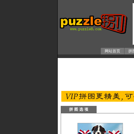
网站首页
拼
拼 图 选 项