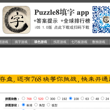
图游戏
填字游戏
填色游戏
找茬游戏
七巧板游戏
数独游戏
拼图块数：
768
520
300
192
108
63
48
24
拼图形状：
标准
角型
弧型