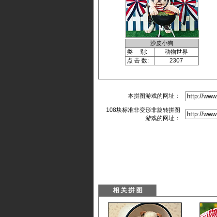
沙皮小狗
类 别:
动物世界
点 击 数:
2307
本拼图游戏的网址：
108块标准非变形非旋转拼图
游戏的网址：