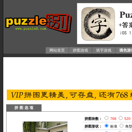
网站首页
拼图游戏
填字游戏
填色游
拼 图 选 项
拼图块数：
768
520
拼图形状：
标准
角