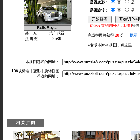
是否变形：
否
是
是否旋转：
否
是
你还没有登陆网站，我要[
登陆
Rolls Royce
类 别:
汽车武器
完成拼图将获得
20
分
提示
点 击 数:
2589
»老版本java 拼图，点这里
本拼图游戏的网址：
108块标准非变形非旋转拼图
游戏的网址：