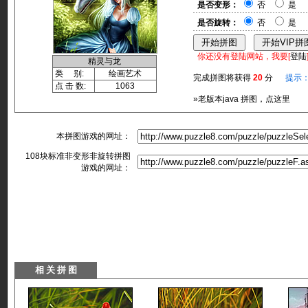
是否变形：
否
是
是否旋转：
否
是
你还没有登陆网站，我要[
登陆
精灵与龙
类 别:
绘画艺术
完成拼图将获得
20
分
提示
点 击 数:
1063
»老版本java 拼图，点这里
本拼图游戏的网址：
108块标准非变形非旋转拼图
游戏的网址：