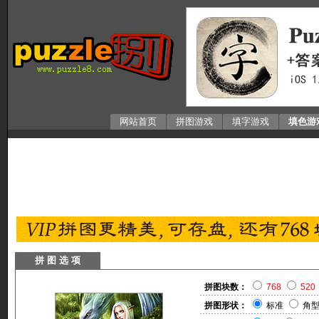
网站首页
拼图游戏
填字游戏
填色游
拼 图 选 项
拼图块数：
768
520
拼图形状：
标准
角