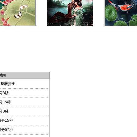
时间
不旋转拼图
分3秒
分15秒
分8秒
3分15秒
6分57秒