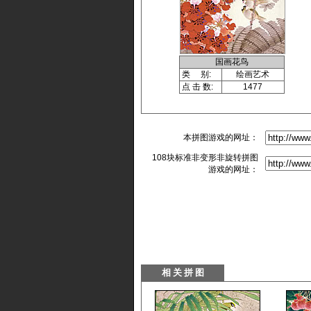
国画花鸟
类 别:
绘画艺术
点 击 数:
1477
本拼图游戏的网址：
108块标准非变形非旋转拼图
游戏的网址：