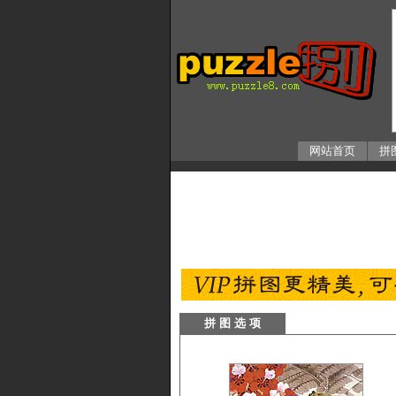
网站首页
拼
拼 图 选 项