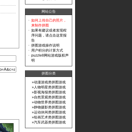
网站公告
·
如何上传自己的照片，
来制作拼图
·
如果有建议或者发现程
序问题，请点击这里报
告
·
拼图游戏操作说明
·
用户积分的计算方式
·
puzzle8网站游戏版权声
明
拼图分类
»
动漫游戏类拼图游戏
»
人物明星类拼图游戏
»
影视海报类拼图游戏
»
自然景观类拼图游戏
»
动物世界类拼图游戏
»
静物摄影类拼图游戏
»
运动休闲类拼图游戏
»
绘画艺术类拼图游戏
»
汽车武器类拼图游戏