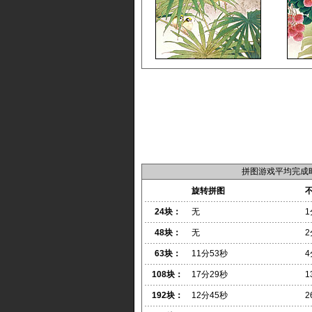
拼图游戏平均完成
旋转拼图
24块：
无
1
48块：
无
2
63块：
11分53秒
4
108块：
17分29秒
1
192块：
12分45秒
2