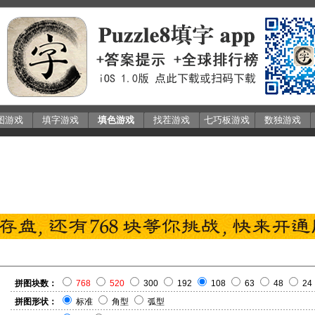
图游戏
填字游戏
填色游戏
找茬游戏
七巧板游戏
数独游戏
拼图块数：
768
520
300
192
108
63
48
24
拼图形状：
标准
角型
弧型