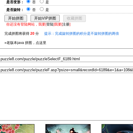
是否变形：
否
是
是否旋转：
否
是
你还没有登陆网站，我要[
登陆
]我要[
注册
]
完成拼图将获得
20
分
提示：完成旋转拼图的积分是不旋转拼图的两倍
»老版本java 拼图，点这里