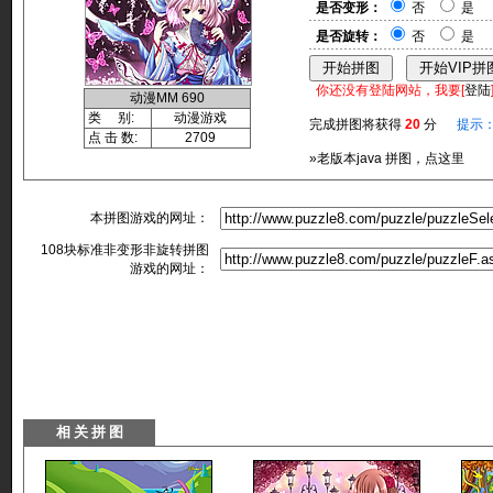
是否变形：
否
是
是否旋转：
否
是
你还没有登陆网站，我要[
登陆
动漫MM 690
类 别:
动漫游戏
完成拼图将获得
20
分
提示
点 击 数:
2709
»老版本java 拼图，点这里
本拼图游戏的网址：
108块标准非变形非旋转拼图
游戏的网址：