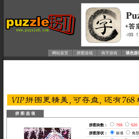
网站首页
拼图游戏
填字游戏
填色游
拼 图 选 项
拼图块数：
768
520
拼图形状：
标准
角