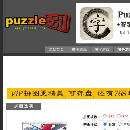
网站首页
拼图游戏
填字游戏
填色游
拼 图 选 项
拼图块数：
768
520
拼图形状：
标准
角