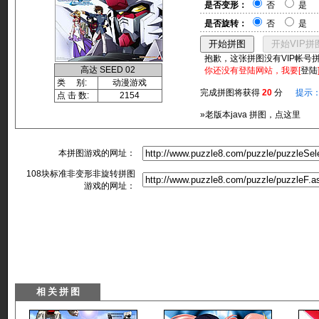
是否变形：
否
是
是否旋转：
否
是
抱歉，这张拼图没有VIP帐号
高达 SEED 02
你还没有登陆网站，我要[
登陆
类 别:
动漫游戏
完成拼图将获得
20
分
提示
点 击 数:
2154
»老版本java 拼图，点这里
本拼图游戏的网址：
108块标准非变形非旋转拼图
游戏的网址：