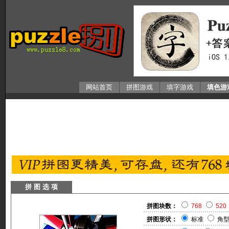
网站首页
拼图游戏
填字游戏
填色游
拼 图 选 项
拼图块数：
768
520
拼图形状：
标准
角