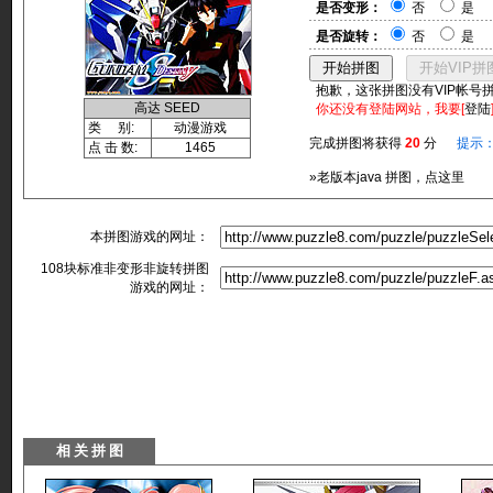
是否变形：
否
是
是否旋转：
否
是
抱歉，这张拼图没有VIP帐号
高达 SEED
你还没有登陆网站，我要[
登陆
类 别:
动漫游戏
完成拼图将获得
20
分
提示
点 击 数:
1465
»老版本java 拼图，点这里
本拼图游戏的网址：
108块标准非变形非旋转拼图
游戏的网址：