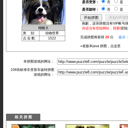
是否变形：
否
是
是否旋转：
否
是
抱歉，这张拼图没有VIP帐号
蝴蝶犬
你还没有登陆网站，我要[
登陆
类 别:
动物世界
完成拼图将获得
20
分
提示
点 击 数:
1522
»老版本java 拼图，点这里
本拼图游戏的网址：
108块标准非变形非旋转拼图
游戏的网址：