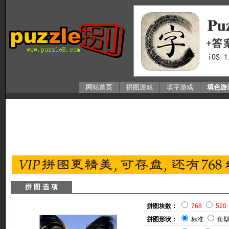
网站首页
拼图游戏
填字游戏
填色游
拼 图 选 项
拼图块数：
768
520
拼图形状：
标准
角