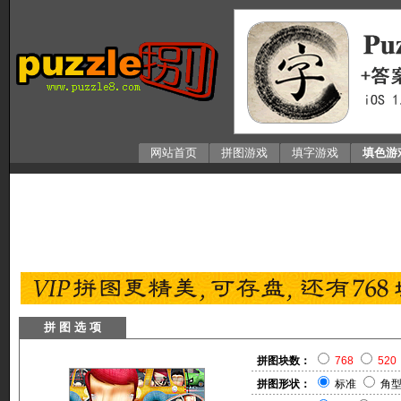
网站首页
拼图游戏
填字游戏
填色游
拼 图 选 项
拼图块数：
768
520
拼图形状：
标准
角