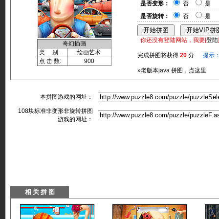
是否变形：
否
是
是否旋转：
否
是
你还没有登陆网站，我要[
登陆
奇幻插画
类 别:
绘画艺术
完成拼图将获得
20
分
提示
点 击 数:
900
»老版本java 拼图，点这里
本拼图游戏的网址：
108块标准非变形非旋转拼图
游戏的网址：