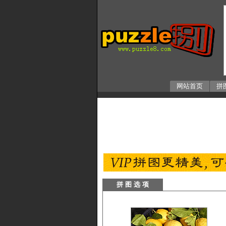
网站首页
拼
拼 图 选 项