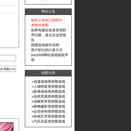
网站公告
·
如何上传自己的照片，
来制作拼图
·
如果有建议或者发现程
序问题，请点击这里报
告
·
拼图游戏操作说明
·
用户积分的计算方式
·
puzzle8网站游戏版权声
明
拼图分类
»
动漫游戏类拼图游戏
»
人物明星类拼图游戏
»
影视海报类拼图游戏
»
自然景观类拼图游戏
»
动物世界类拼图游戏
»
静物摄影类拼图游戏
»
运动休闲类拼图游戏
»
绘画艺术类拼图游戏
»
汽车武器类拼图游戏