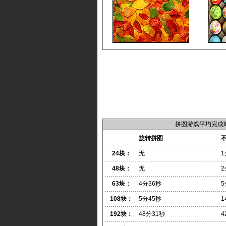
拼图游戏平均完成
旋转拼图
24块：
无
1
48块：
无
2
63块：
4分36秒
5
108块：
5分45秒
1
192块：
48分31秒
4