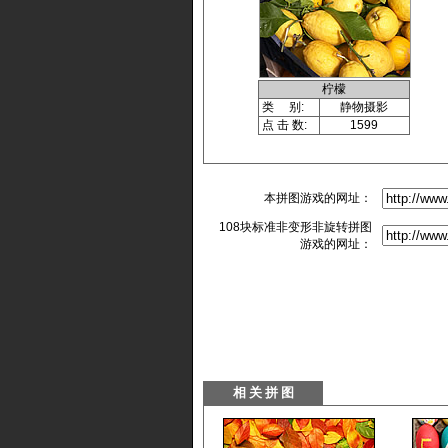
柠檬
类 别:
静物摄影
点 击 数:
1599
本拼图游戏的网址：
108块标准非变形非旋转拼图
游戏的网址：