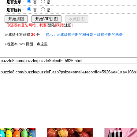
是否变形：
否
是
是否旋转：
否
是
你还没有登陆网站，我要[
登陆
]我要[
注册
]
完成拼图将获得
20
分
提示：完成旋转拼图的积分是不旋转拼图的两倍
»老版本java 拼图，点这里