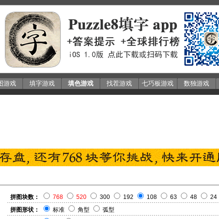
图游戏
填字游戏
填色游戏
找茬游戏
七巧板游戏
数独游戏
拼图块数：
768
520
300
192
108
63
48
24
拼图形状：
标准
角型
弧型