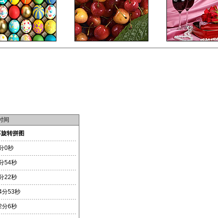
时间
不旋转拼图
分0秒
分54秒
分22秒
4分53秒
2分6秒