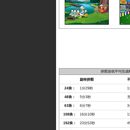
拼图游戏平均完成
旋转拼图
24块：
1分29秒
1
48块：
5分3秒
63块：
6分7秒
3
108块：
16分10秒
1
192块：
23分52秒
4