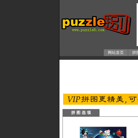
网站首页
拼
拼 图 选 项