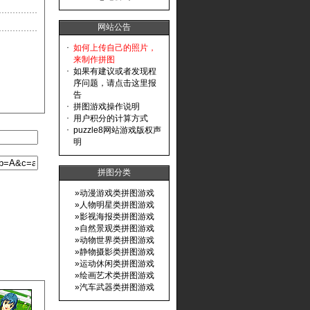
网站公告
·
如何上传自己的照片，
来制作拼图
·
如果有建议或者发现程
序问题，请点击这里报
告
·
拼图游戏操作说明
·
用户积分的计算方式
·
puzzle8网站游戏版权声
明
拼图分类
»
动漫游戏类拼图游戏
»
人物明星类拼图游戏
»
影视海报类拼图游戏
»
自然景观类拼图游戏
»
动物世界类拼图游戏
»
静物摄影类拼图游戏
»
运动休闲类拼图游戏
»
绘画艺术类拼图游戏
»
汽车武器类拼图游戏