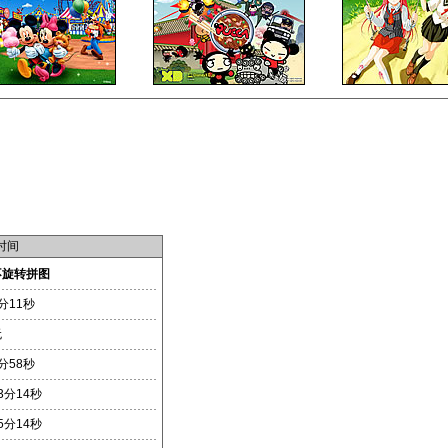
时间
不旋转拼图
分11秒
无
分58秒
3分14秒
5分14秒