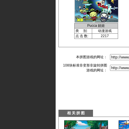
Pucca 娃娃
类 别:
动漫游戏
点 击 数:
2217
本拼图游戏的网址：
108块标准非变形非旋转拼图
游戏的网址：