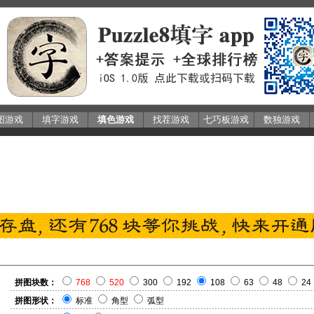
图游戏
填字游戏
填色游戏
找茬游戏
七巧板游戏
数独游戏
拼图块数：
768
520
300
192
108
63
48
24
拼图形状：
标准
角型
弧型