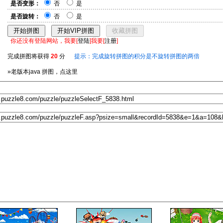
是否变形：
否
是
是否旋转：
否
是
你还没有登陆网站，我要[
登陆
]我要[
注册
]
完成拼图将获得
20
分
提示：完成旋转拼图的积分是不旋转拼图的两倍
»老版本java 拼图，点这里