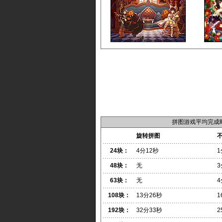
拼图游戏平均完成
旋转拼图
24块：
4分12秒
1
48块：
无
3
63块：
无
4
108块：
13分26秒
1
192块：
32分33秒
2