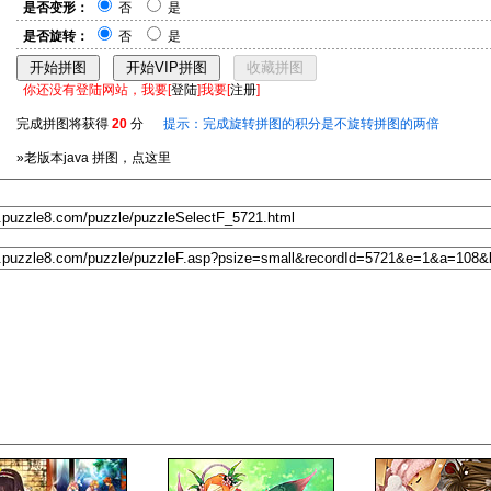
是否变形：
否
是
是否旋转：
否
是
你还没有登陆网站，我要[
登陆
]我要[
注册
]
完成拼图将获得
20
分
提示：完成旋转拼图的积分是不旋转拼图的两倍
»老版本java 拼图，点这里