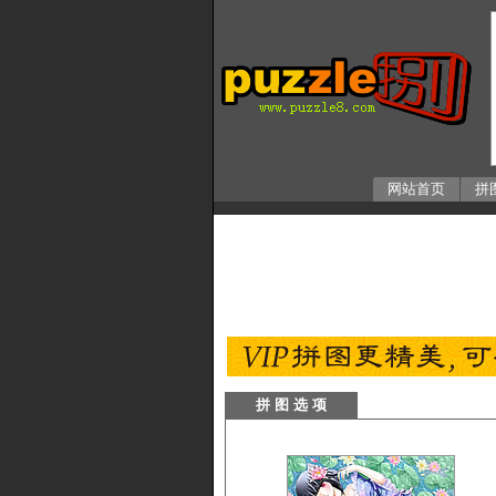
网站首页
拼
拼 图 选 项