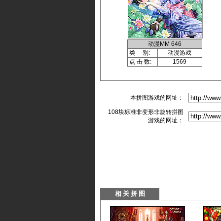
动漫MM 646
类 别:
动漫游戏
点 击 数:
1569
本拼图游戏的网址：
108块标准非变形非旋转拼图
游戏的网址：