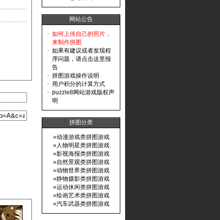
网站公告
·
如何上传自己的照片，
来制作拼图
·
如果有建议或者发现程
序问题，请点击这里报
告
·
拼图游戏操作说明
·
用户积分的计算方式
·
puzzle8网站游戏版权声
明
拼图分类
»
动漫游戏类拼图游戏
»
人物明星类拼图游戏
»
影视海报类拼图游戏
»
自然景观类拼图游戏
»
动物世界类拼图游戏
»
静物摄影类拼图游戏
»
运动休闲类拼图游戏
»
绘画艺术类拼图游戏
»
汽车武器类拼图游戏