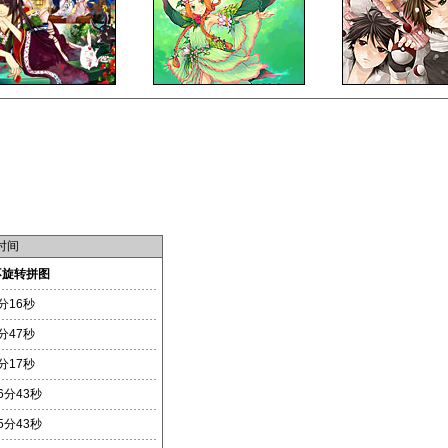
时间
不旋转拼图
分16秒
分47秒
分17秒
6分43秒
5分43秒