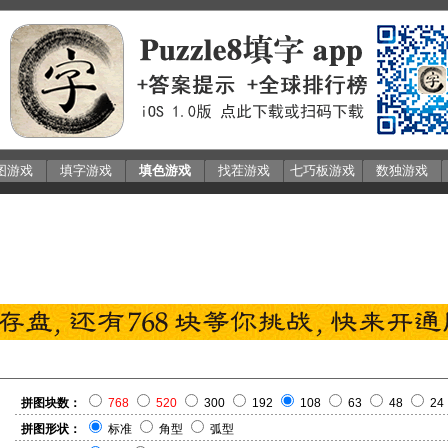
图游戏
填字游戏
填色游戏
找茬游戏
七巧板游戏
数独游戏
拼图块数：
768
520
300
192
108
63
48
24
拼图形状：
标准
角型
弧型