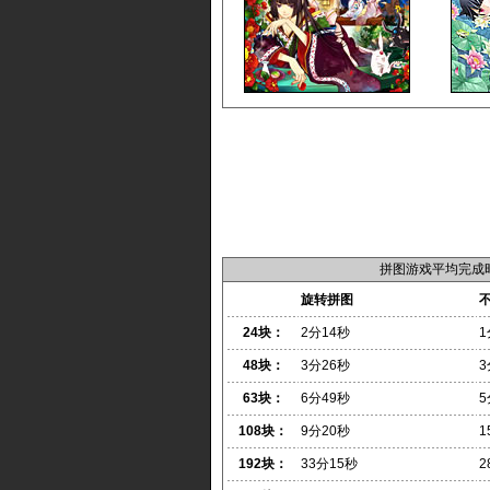
拼图游戏平均完成
旋转拼图
24块：
2分14秒
1
48块：
3分26秒
3
63块：
6分49秒
5
108块：
9分20秒
1
192块：
33分15秒
2