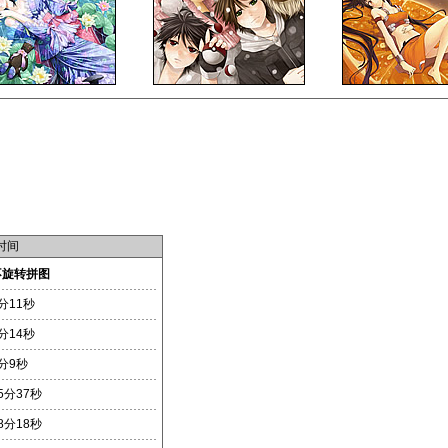
时间
不旋转拼图
分11秒
分14秒
分9秒
5分37秒
8分18秒