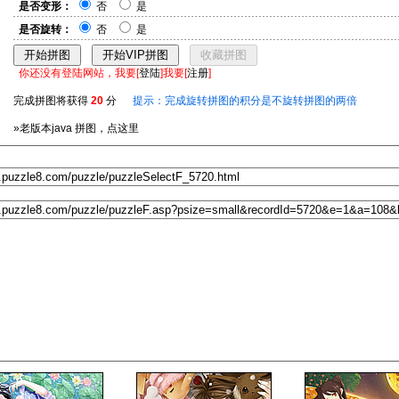
是否变形：
否
是
是否旋转：
否
是
你还没有登陆网站，我要[
登陆
]我要[
注册
]
完成拼图将获得
20
分
提示：完成旋转拼图的积分是不旋转拼图的两倍
»老版本java 拼图，点这里