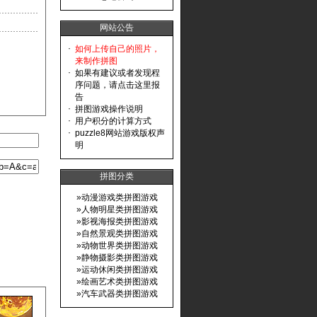
网站公告
·
如何上传自己的照片，
来制作拼图
·
如果有建议或者发现程
序问题，请点击这里报
告
·
拼图游戏操作说明
·
用户积分的计算方式
·
puzzle8网站游戏版权声
明
拼图分类
»
动漫游戏类拼图游戏
»
人物明星类拼图游戏
»
影视海报类拼图游戏
»
自然景观类拼图游戏
»
动物世界类拼图游戏
»
静物摄影类拼图游戏
»
运动休闲类拼图游戏
»
绘画艺术类拼图游戏
»
汽车武器类拼图游戏