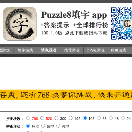
图游戏
填字游戏
填色游戏
找茬游戏
七巧板游戏
数独游戏
拼图块数：
768
520
300
192
108
63
48
24
拼图形状：
标准
角型
弧型