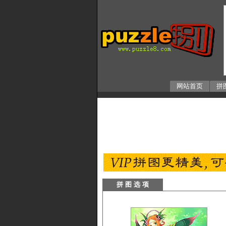
网站首页
拼
拼 图 选 项