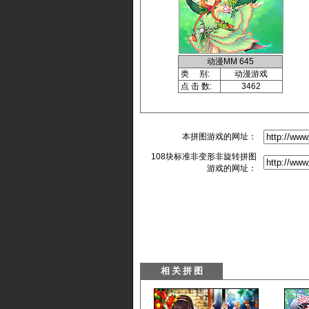
动漫MM 645
类 别:
动漫游戏
点 击 数:
3462
本拼图游戏的网址：
108块标准非变形非旋转拼图
游戏的网址：