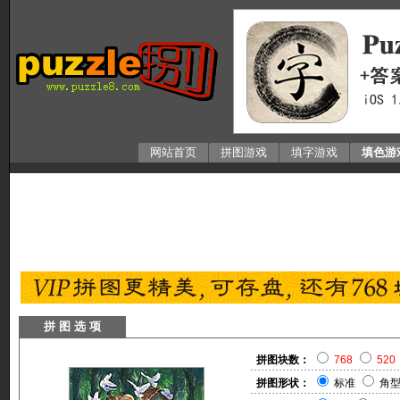
网站首页
拼图游戏
填字游戏
填色游
拼 图 选 项
拼图块数：
768
520
拼图形状：
标准
角