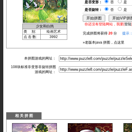
是否变形：
否
是
是否旋转：
否
是
你还没有登陆网站，我要[
登陆
少女和白鸽
类 别:
绘画艺术
完成拼图将获得
20
分
提示
点 击 数:
3992
»老版本java 拼图，点这里
本拼图游戏的网址：
108块标准非变形非旋转拼图
游戏的网址：