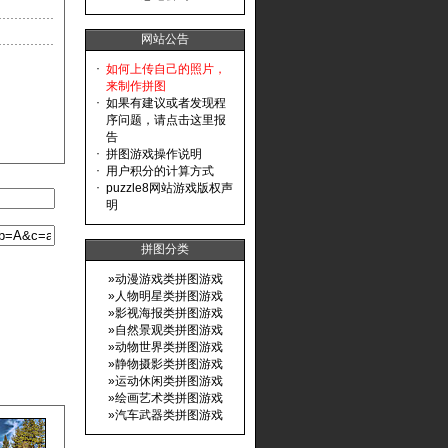
网站公告
·
如何上传自己的照片，
来制作拼图
·
如果有建议或者发现程
序问题，请点击这里报
告
·
拼图游戏操作说明
·
用户积分的计算方式
·
puzzle8网站游戏版权声
明
拼图分类
»
动漫游戏类拼图游戏
»
人物明星类拼图游戏
»
影视海报类拼图游戏
»
自然景观类拼图游戏
»
动物世界类拼图游戏
»
静物摄影类拼图游戏
»
运动休闲类拼图游戏
»
绘画艺术类拼图游戏
»
汽车武器类拼图游戏