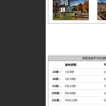
拼图游戏平均完成
旋转拼图
24块：
1分3秒
1
48块：
3分19秒
3
63块：
6分12秒
7
108块：
9分44秒
1
192块：
34分12秒
3