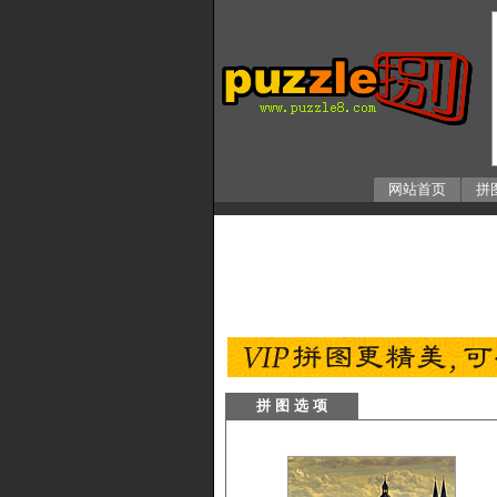
网站首页
拼
拼 图 选 项