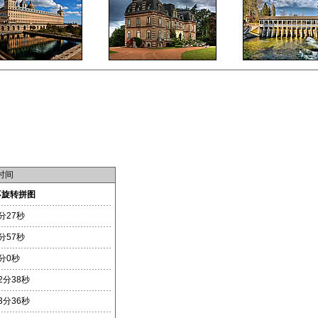
时间
不旋转拼图
分27秒
分57秒
分0秒
2分38秒
3分36秒