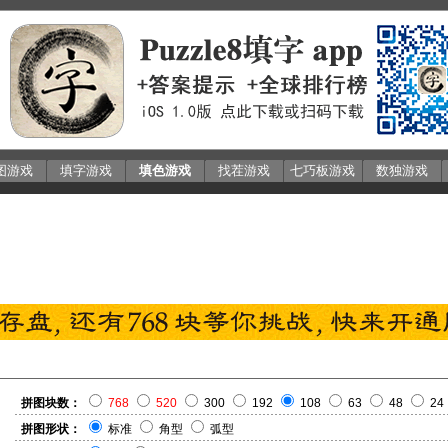
图游戏
填字游戏
填色游戏
找茬游戏
七巧板游戏
数独游戏
拼图块数：
768
520
300
192
108
63
48
24
拼图形状：
标准
角型
弧型