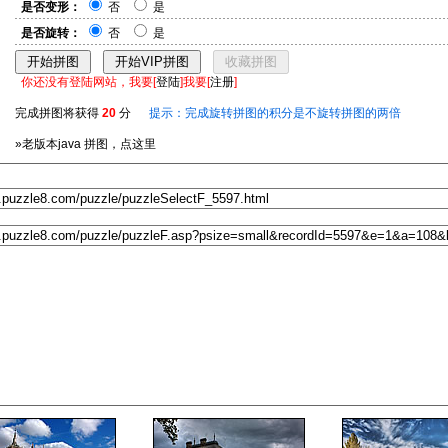
是否变形：
否
是
是否旋转：
否
是
你还没有登陆网站，我要[
登陆
]我要[
注册
]
完成拼图将获得
20
分
提示：完成旋转拼图的积分是不旋转拼图的两倍
»老版本java 拼图，点这里