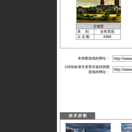
古城堡
类 别:
自然景观
点 击 数:
4988
本拼图游戏的网址：
108块标准非变形非旋转拼图
游戏的网址：