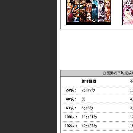
拼图游戏平均完成
旋转拼图
24块：
2分19秒
1
48块：
无
4
63块：
6分2秒
3
108块：
11分21秒
1
192块：
42分27秒
1