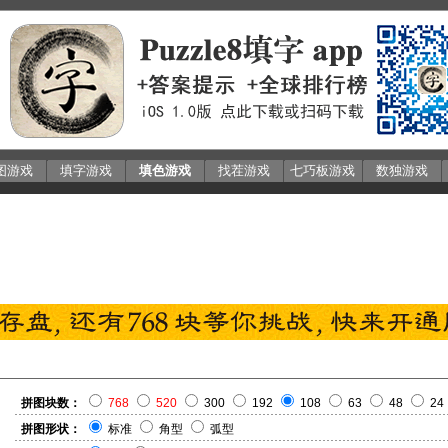
图游戏
填字游戏
填色游戏
找茬游戏
七巧板游戏
数独游戏
拼图块数：
768
520
300
192
108
63
48
24
拼图形状：
标准
角型
弧型