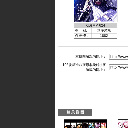
动漫MM 624
类 别:
动漫游戏
点 击 数:
1882
本拼图游戏的网址：
108块标准非变形非旋转拼图
游戏的网址：