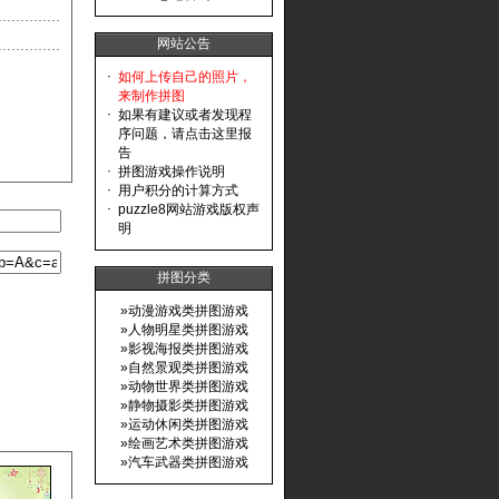
网站公告
·
如何上传自己的照片，
来制作拼图
·
如果有建议或者发现程
序问题，请点击这里报
告
·
拼图游戏操作说明
·
用户积分的计算方式
·
puzzle8网站游戏版权声
明
拼图分类
»
动漫游戏类拼图游戏
»
人物明星类拼图游戏
»
影视海报类拼图游戏
»
自然景观类拼图游戏
»
动物世界类拼图游戏
»
静物摄影类拼图游戏
»
运动休闲类拼图游戏
»
绘画艺术类拼图游戏
»
汽车武器类拼图游戏