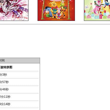
时间
不旋转拼图
分3秒
分57秒
分46秒
2分11秒
9分14秒