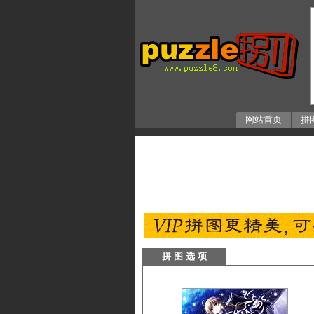
网站首页
拼
拼 图 选 项