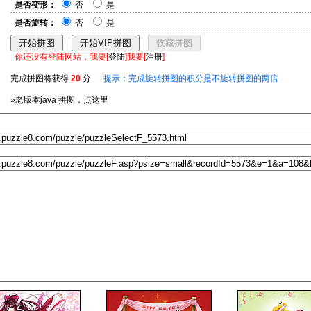
是否变形：
否
是
是否旋转：
否
是
你还没有登陆网站，我要[
登陆
]我要[
注册
]
完成拼图将获得
20
分
提示：完成旋转拼图的积分是不旋转拼图的两倍
»老版本java 拼图，点这里