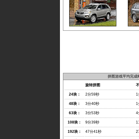
拼图游戏平均完成
旋转拼图
24块：
2分59秒
1
48块：
3分40秒
1
63块：
3分53秒
4
108块：
9分39秒
1
192块：
47分41秒
2