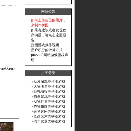
网站公告
·
如何上传自己的照片，
来制作拼图
·
如果有建议或者发现程
序问题，请点击这里报
告
·
拼图游戏操作说明
·
用户积分的计算方式
·
puzzle8网站游戏版权声
明
拼图分类
»
动漫游戏类拼图游戏
»
人物明星类拼图游戏
»
影视海报类拼图游戏
»
自然景观类拼图游戏
»
动物世界类拼图游戏
»
静物摄影类拼图游戏
»
运动休闲类拼图游戏
»
绘画艺术类拼图游戏
»
汽车武器类拼图游戏