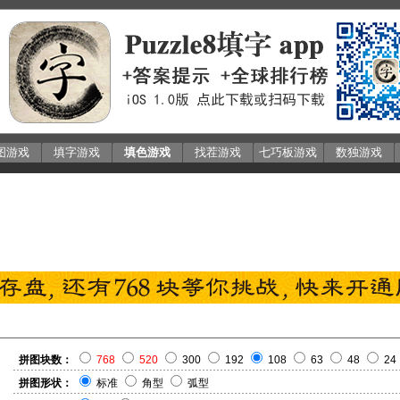
图游戏
填字游戏
填色游戏
找茬游戏
七巧板游戏
数独游戏
拼图块数：
768
520
300
192
108
63
48
24
拼图形状：
标准
角型
弧型