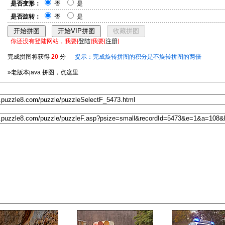
是否变形：
否
是
是否旋转：
否
是
你还没有登陆网站，我要[
登陆
]我要[
注册
]
完成拼图将获得
20
分
提示：完成旋转拼图的积分是不旋转拼图的两倍
»老版本java 拼图，点这里