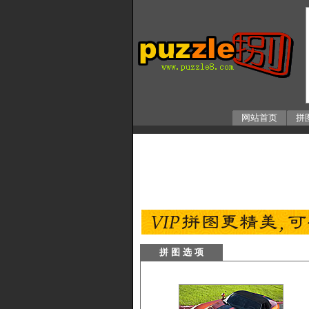
网站首页
拼
拼 图 选 项