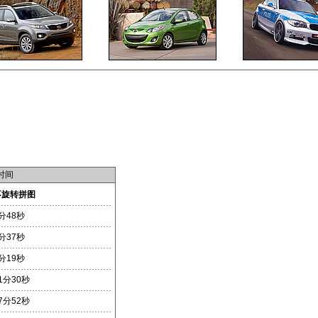
时间
不旋转拼图
分48秒
分37秒
分19秒
1分30秒
7分52秒