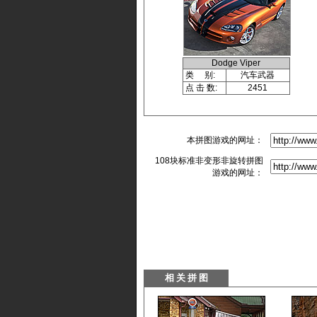
Dodge Viper
类 别:
汽车武器
点 击 数:
2451
本拼图游戏的网址：
108块标准非变形非旋转拼图
游戏的网址：