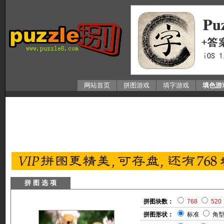
网站首页
拼图游戏
填字游戏
填色游
拼 图 选 项
拼图块数：
768
520
拼图形状：
标准
角