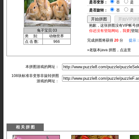
是否变形：
否
是
是否旋转：
否
是
抱歉，这张拼图没有VIP帐号
兔子宝贝 03
你还没有登陆网站，我要[
登陆
类 别:
动物世界
完成拼图将获得
20
分
提示
点 击 数:
966
»老版本java 拼图，点这里
本拼图游戏的网址：
108块标准非变形非旋转拼图
游戏的网址：