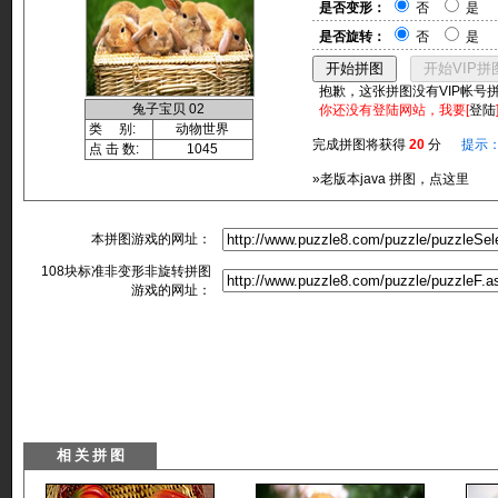
是否变形：
否
是
是否旋转：
否
是
抱歉，这张拼图没有VIP帐号
兔子宝贝 02
你还没有登陆网站，我要[
登陆
类 别:
动物世界
完成拼图将获得
20
分
提示
点 击 数:
1045
»老版本java 拼图，点这里
本拼图游戏的网址：
108块标准非变形非旋转拼图
游戏的网址：