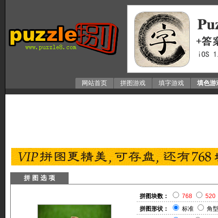
网站首页
拼图游戏
填字游戏
填色游
拼 图 选 项
拼图块数：
768
520
拼图形状：
标准
角