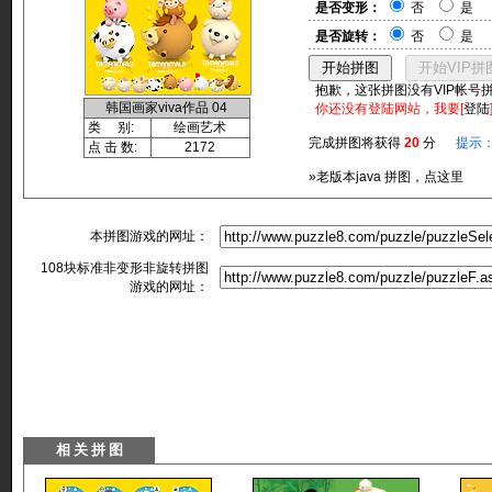
是否变形：
否
是
是否旋转：
否
是
抱歉，这张拼图没有VIP帐号
韩国画家viva作品 04
你还没有登陆网站，我要[
登陆
类 别:
绘画艺术
完成拼图将获得
20
分
提示
点 击 数:
2172
»老版本java 拼图，点这里
本拼图游戏的网址：
108块标准非变形非旋转拼图
游戏的网址：