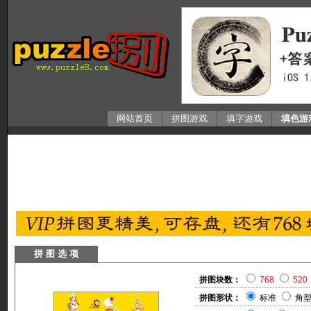
网站首页
拼图游戏
填字游戏
填色游
拼 图 选 项
拼图块数：
768
520
拼图形状：
标准
角