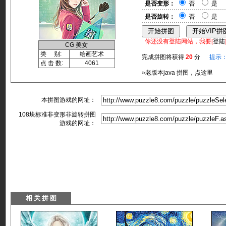
是否变形：
否
是
是否旋转：
否
是
你还没有登陆网站，我要[
登陆
CG 美女
类 别:
绘画艺术
完成拼图将获得
20
分
提示
点 击 数:
4061
»老版本java 拼图，点这里
本拼图游戏的网址：
108块标准非变形非旋转拼图
游戏的网址：