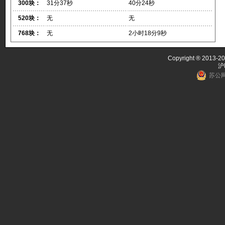
300块：
31分37秒
40分24秒
520块：
无
无
768块：
无
2小时18分9秒
Copyright ® 2013-20
沪
苏公网