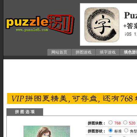
网站首页
拼图游戏
填字游戏
填色游
拼 图 选 项
拼图块数：
768
520
拼图形状：
标准
角