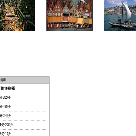
时间
不旋转拼图
分32秒
分48秒
分24秒
4分23秒
3分1秒