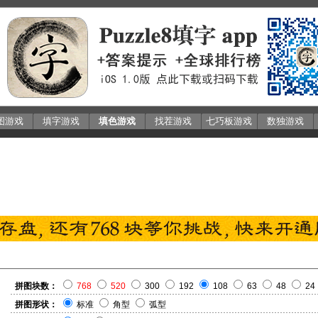
图游戏
填字游戏
填色游戏
找茬游戏
七巧板游戏
数独游戏
拼图块数：
768
520
300
192
108
63
48
24
拼图形状：
标准
角型
弧型