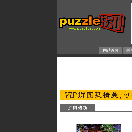
网站首页
拼
拼 图 选 项