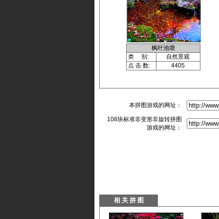
枫叶池塘
类 别:
自然景观
点 击 数:
4405
本拼图游戏的网址：
108块标准非变形非旋转拼图
游戏的网址：