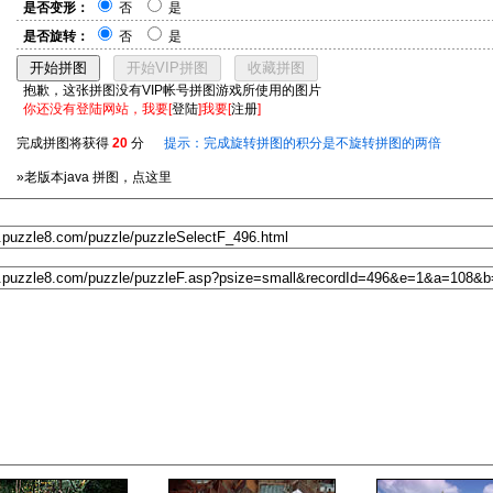
是否变形：
否
是
是否旋转：
否
是
抱歉，这张拼图没有VIP帐号拼图游戏所使用的图片
你还没有登陆网站，我要[
登陆
]我要[
注册
]
完成拼图将获得
20
分
提示：完成旋转拼图的积分是不旋转拼图的两倍
»老版本java 拼图，点这里