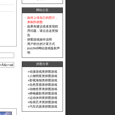
网站公告
·
如何上传自己的照片，
来制作拼图
·
如果有建议或者发现程
序问题，请点击这里报
告
·
拼图游戏操作说明
·
用户积分的计算方式
·
puzzle8网站游戏版权声
明
拼图分类
»
动漫游戏类拼图游戏
»
人物明星类拼图游戏
»
影视海报类拼图游戏
»
自然景观类拼图游戏
»
动物世界类拼图游戏
»
静物摄影类拼图游戏
»
运动休闲类拼图游戏
»
绘画艺术类拼图游戏
»
汽车武器类拼图游戏