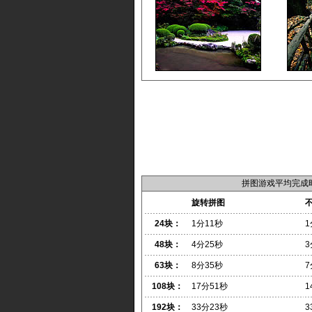
拼图游戏平均完成
旋转拼图
24块：
1分11秒
1
48块：
4分25秒
3
63块：
8分35秒
7
108块：
17分51秒
1
192块：
33分23秒
3