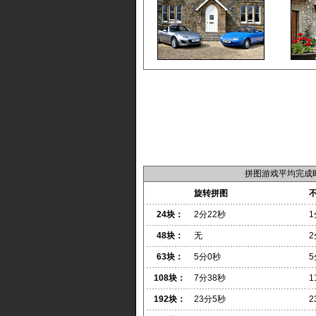
拼图游戏平均完成
旋转拼图
24块：
2分22秒
1
48块：
无
2
63块：
5分0秒
5
108块：
7分38秒
1
192块：
23分5秒
2