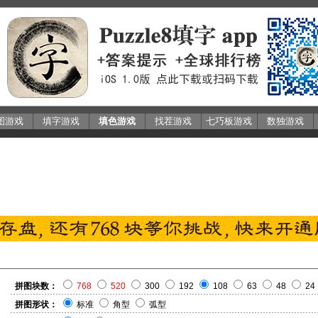
图游戏
填字游戏
填色游戏
找茬游戏
七巧板游戏
数独游戏
拼图块数：
768
520
300
192
108
63
48
24
拼图形状：
标准
角型
弧型