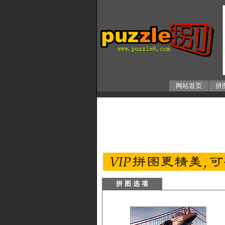
网站首页
拼
拼 图 选 项