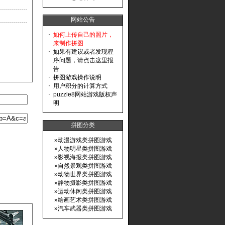
网站公告
·
如何上传自己的照片，
来制作拼图
·
如果有建议或者发现程
序问题，请点击这里报
告
·
拼图游戏操作说明
·
用户积分的计算方式
·
puzzle8网站游戏版权声
明
拼图分类
»
动漫游戏类拼图游戏
»
人物明星类拼图游戏
»
影视海报类拼图游戏
»
自然景观类拼图游戏
»
动物世界类拼图游戏
»
静物摄影类拼图游戏
»
运动休闲类拼图游戏
»
绘画艺术类拼图游戏
»
汽车武器类拼图游戏