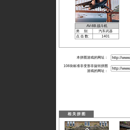
AV-8B 战斗机
类 别:
汽车武器
点 击 数:
1401
本拼图游戏的网址：
108块标准非变形非旋转拼图
游戏的网址：