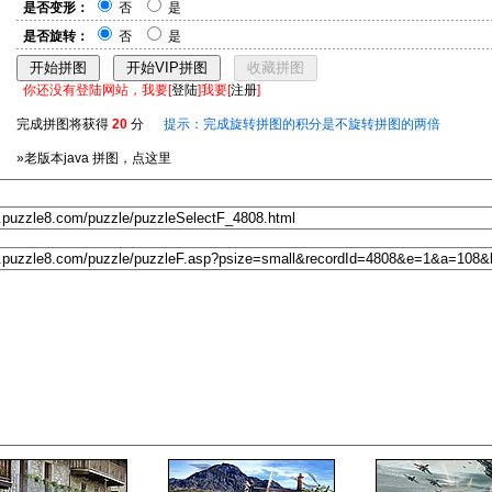
是否变形：
否
是
是否旋转：
否
是
你还没有登陆网站，我要[
登陆
]我要[
注册
]
完成拼图将获得
20
分
提示：完成旋转拼图的积分是不旋转拼图的两倍
»老版本java 拼图，点这里