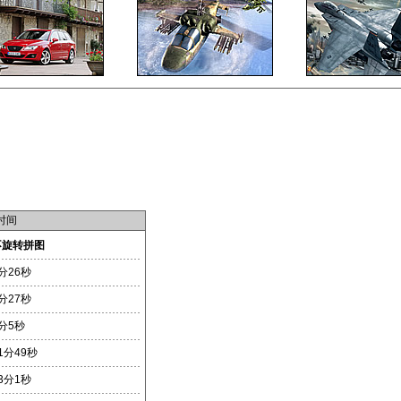
时间
不旋转拼图
分26秒
分27秒
分5秒
1分49秒
3分1秒