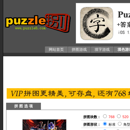
网站首页
拼图游戏
填字游戏
填色游
拼 图 选 项
拼图块数：
768
520
拼图形状：
标准
角