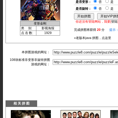
是否变形：
否
是
是否旋转：
否
是
你还没有登陆网站，我要[
登陆
变形金刚
类 别:
影视海报
完成拼图将获得
20
分
提示
点 击 数:
1929
»老版本java 拼图，点这里
本拼图游戏的网址：
108块标准非变形非旋转拼图
游戏的网址：