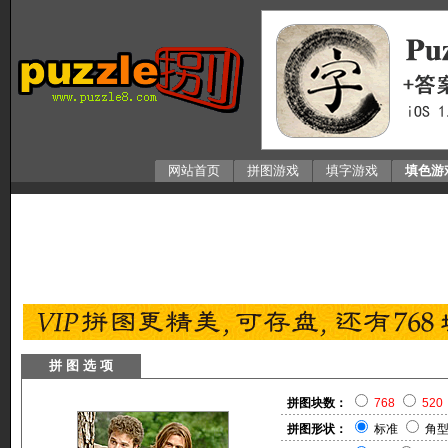
网站首页
拼图游戏
填字游戏
填色游
拼 图 选 项
拼图块数：
768
520
拼图形状：
标准
角