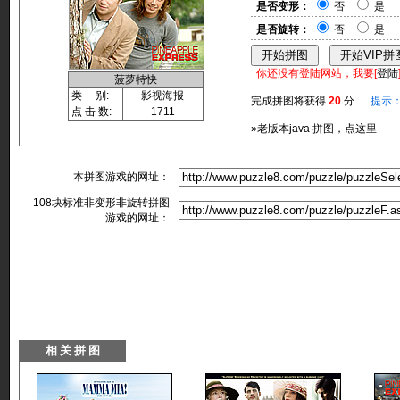
是否变形：
否
是
是否旋转：
否
是
你还没有登陆网站，我要[
登陆
菠萝特快
类 别:
影视海报
完成拼图将获得
20
分
提示
点 击 数:
1711
»老版本java 拼图，点这里
本拼图游戏的网址：
108块标准非变形非旋转拼图
游戏的网址：