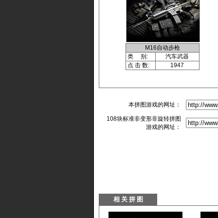
M16自动步枪
类 别:
汽车武器
点 击 数:
1947
本拼图游戏的网址：
108块标准非变形非旋转拼图
游戏的网址：