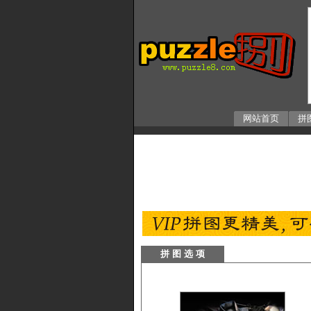
网站首页
拼
拼 图 选 项