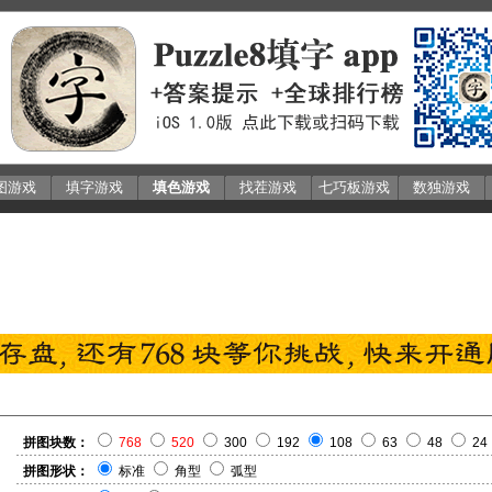
图游戏
填字游戏
填色游戏
找茬游戏
七巧板游戏
数独游戏
拼图块数：
768
520
300
192
108
63
48
24
拼图形状：
标准
角型
弧型