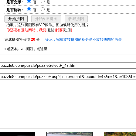
是否变形：
否
是
是否旋转：
否
是
抱歉，这张拼图没有VIP帐号拼图游戏所使用的图片
你还没有登陆网站，我要[
登陆
]我要[
注册
]
完成拼图将获得
20
分
提示：完成旋转拼图的积分是不旋转拼图的两倍
»老版本java 拼图，点这里