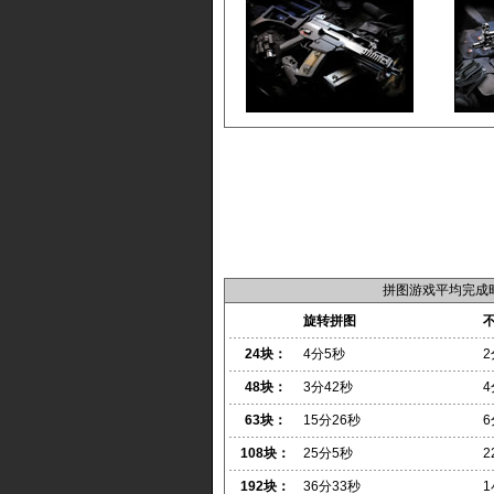
拼图游戏平均完成
旋转拼图
24块：
4分5秒
2
48块：
3分42秒
4
63块：
15分26秒
6
108块：
25分5秒
2
192块：
36分33秒
1