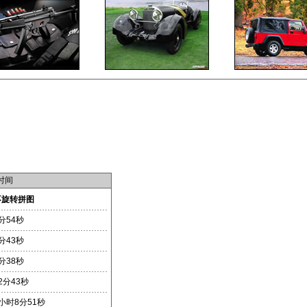
时间
不旋转拼图
分54秒
分43秒
分38秒
2分43秒
小时8分51秒