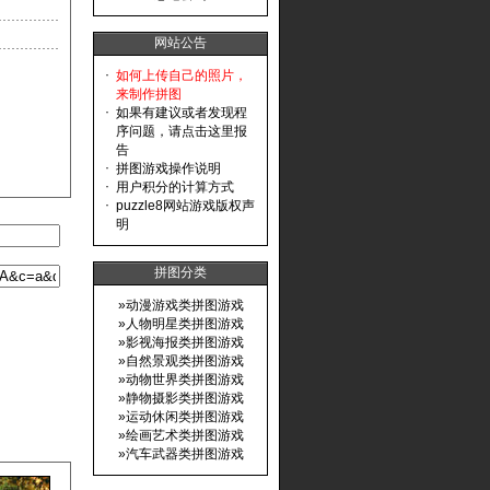
网站公告
·
如何上传自己的照片，
来制作拼图
·
如果有建议或者发现程
序问题，请点击这里报
告
·
拼图游戏操作说明
·
用户积分的计算方式
·
puzzle8网站游戏版权声
明
拼图分类
»
动漫游戏类拼图游戏
»
人物明星类拼图游戏
»
影视海报类拼图游戏
»
自然景观类拼图游戏
»
动物世界类拼图游戏
»
静物摄影类拼图游戏
»
运动休闲类拼图游戏
»
绘画艺术类拼图游戏
»
汽车武器类拼图游戏