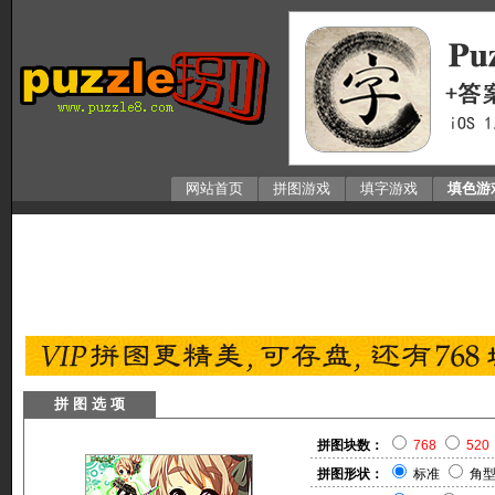
网站首页
拼图游戏
填字游戏
填色游
拼 图 选 项
拼图块数：
768
520
拼图形状：
标准
角