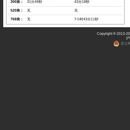
300块：
31分49秒
43分18秒
520块：
无
无
768块：
无
7小时43分11秒
Copyright ® 2013-20
沪
苏公网