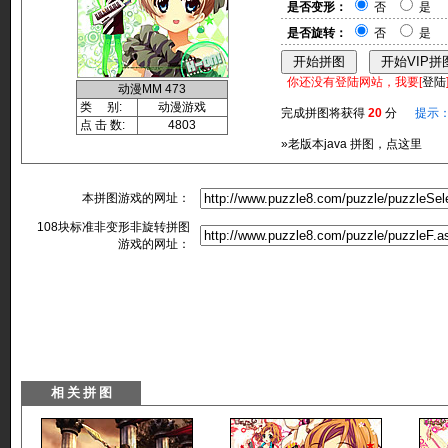
是否变形：
否
是
是否旋转：
否
是
你还没有登陆网站，我要[
登陆
动漫MM 473
类 别:
动漫游戏
完成拼图将获得
20
分
提示
点 击 数:
4803
»老版本java 拼图，点这里
本拼图游戏的网址：
108块标准非变形非旋转拼图
游戏的网址：