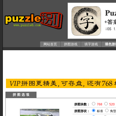
网站首页
拼图游戏
填字游戏
填色游
拼 图 选 项
拼图块数：
768
520
拼图形状：
标准
角