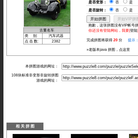
是否变形：
否
是
是否旋转：
否
是
抱歉，这张拼图没有VIP帐号
古董名车
你还没有登陆网站，我要[
登陆
类 别:
汽车武器
完成拼图将获得
20
分
提示
点 击 数:
2382
»老版本java 拼图，点这里
本拼图游戏的网址：
108块标准非变形非旋转拼图
游戏的网址：