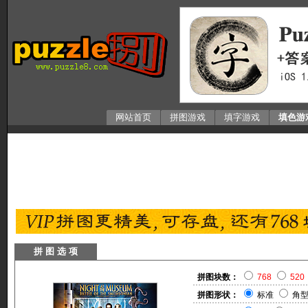
网站首页
拼图游戏
填字游戏
填色游
拼 图 选 项
拼图块数：
768
520
拼图形状：
标准
角