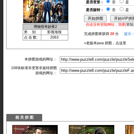
是否变形：
否
是
是否旋转：
否
是
你还没有登陆网站，我要[
登陆
博物馆奇妙夜2
类 别:
影视海报
完成拼图将获得
20
分
提示
点 击 数:
2063
»老版本java 拼图，点这里
本拼图游戏的网址：
108块标准非变形非旋转拼图
游戏的网址：