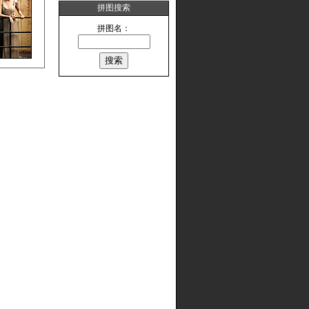
拼图搜索
拼图名：