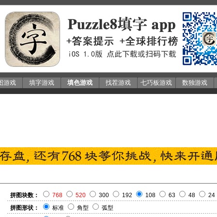
图游戏
填字游戏
填色游戏
找茬游戏
七巧板游戏
数独游戏
拼图块数：
768
520
300
192
108
63
48
24
拼图形状：
标准
角型
弧型