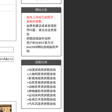
网站公告
·
如何上传自己的照片，
来制作拼图
·
如果有建议或者发现程
序问题，请点击这里报
告
·
拼图游戏操作说明
·
用户积分的计算方式
·
puzzle8网站游戏版权声
明
拼图分类
»
动漫游戏类拼图游戏
»
人物明星类拼图游戏
»
影视海报类拼图游戏
»
自然景观类拼图游戏
»
动物世界类拼图游戏
»
静物摄影类拼图游戏
»
运动休闲类拼图游戏
»
绘画艺术类拼图游戏
»
汽车武器类拼图游戏