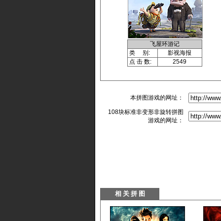
飞屋环游记
类 别:
影视海报
点 击 数:
2549
本拼图游戏的网址：
108块标准非变形非旋转拼图
游戏的网址：