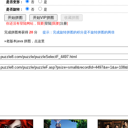
是否变形：
否
是
是否旋转：
否
是
你还没有登陆网站，我要[
登陆
]我要[
注册
]
完成拼图将获得
20
分
提示：完成旋转拼图的积分是不旋转拼图的两倍
»老版本java 拼图，点这里