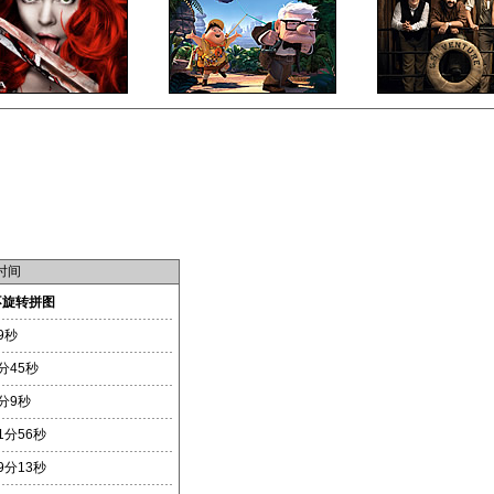
时间
不旋转拼图
9秒
分45秒
分9秒
1分56秒
9分13秒