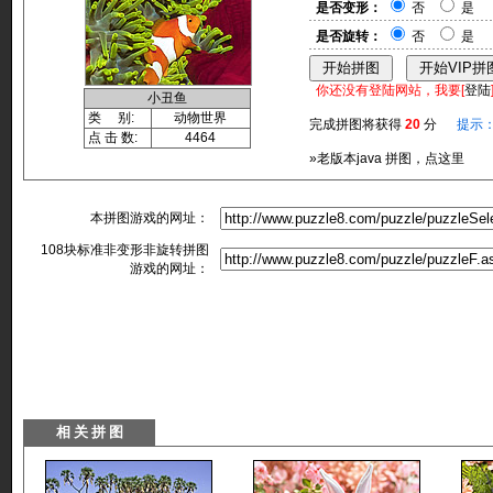
是否变形：
否
是
是否旋转：
否
是
你还没有登陆网站，我要[
登陆
小丑鱼
类 别:
动物世界
完成拼图将获得
20
分
提示
点 击 数:
4464
»老版本java 拼图，点这里
本拼图游戏的网址：
108块标准非变形非旋转拼图
游戏的网址：