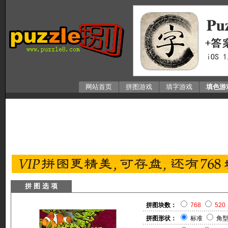
网站首页
拼图游戏
填字游戏
填色游
拼 图 选 项
拼图块数：
768
520
拼图形状：
标准
角