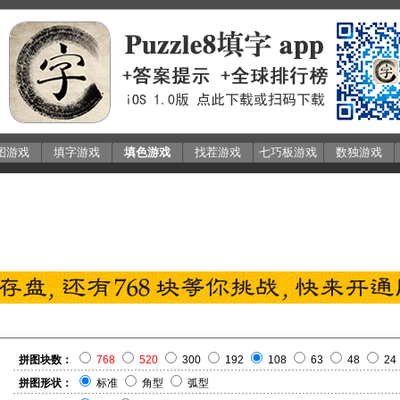
图游戏
填字游戏
填色游戏
找茬游戏
七巧板游戏
数独游戏
拼图块数：
768
520
300
192
108
63
48
24
拼图形状：
标准
角型
弧型