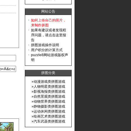
网站公告
·
如何上传自己的照片，
来制作拼图
·
如果有建议或者发现程
序问题，请点击这里报
告
·
拼图游戏操作说明
·
用户积分的计算方式
·
puzzle8网站游戏版权声
明
拼图分类
»
动漫游戏类拼图游戏
»
人物明星类拼图游戏
»
影视海报类拼图游戏
»
自然景观类拼图游戏
»
动物世界类拼图游戏
»
静物摄影类拼图游戏
»
运动休闲类拼图游戏
»
绘画艺术类拼图游戏
»
汽车武器类拼图游戏