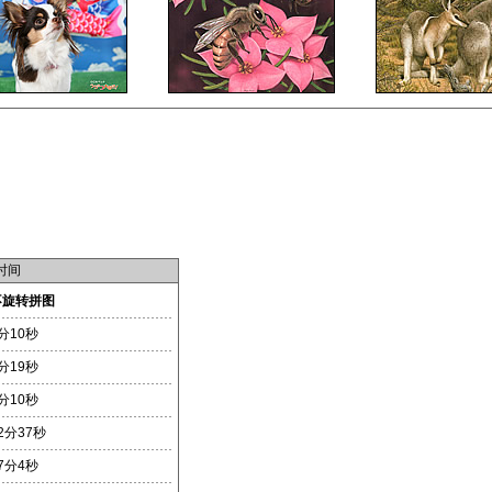
时间
不旋转拼图
分10秒
分19秒
分10秒
2分37秒
7分4秒