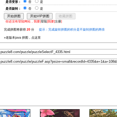
是否变形：
否
是
是否旋转：
否
是
你还没有登陆网站，我要[
登陆
]我要[
注册
]
完成拼图将获得
20
分
提示：完成旋转拼图的积分是不旋转拼图的两倍
»老版本java 拼图，点这里