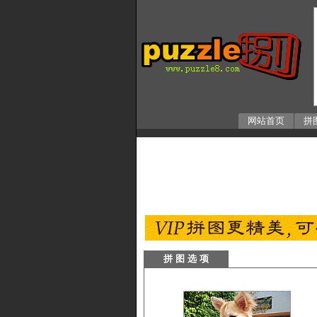
网站首页
拼
拼 图 选 项