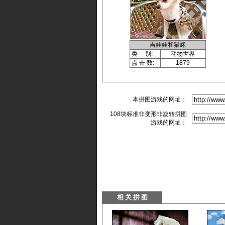
吉娃娃和猫眯
类 别:
动物世界
点 击 数:
1879
本拼图游戏的网址：
108块标准非变形非旋转拼图
游戏的网址：