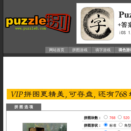
网站首页
拼图游戏
填字游戏
填色游
拼 图 选 项
拼图块数：
768
520
拼图形状：
标准
角