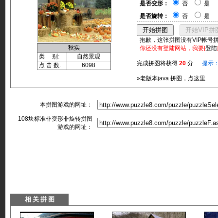
是否变形：
否
是
是否旋转：
否
是
抱歉，这张拼图没有VIP帐号
秋实
你还没有登陆网站，我要[
登陆
类 别:
自然景观
完成拼图将获得
20
分
提示
点 击 数:
6098
»老版本java 拼图，点这里
本拼图游戏的网址：
108块标准非变形非旋转拼图
游戏的网址：