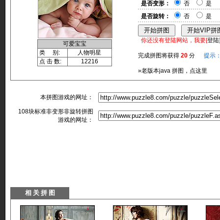
是否变形：
否
是
是否旋转：
否
是
你还没有登陆网站，我要[
登陆
可爱宝宝
类 别:
人物明星
完成拼图将获得
20
分
提示
点 击 数:
12216
»老版本java 拼图，点这里
本拼图游戏的网址：
108块标准非变形非旋转拼图
游戏的网址：