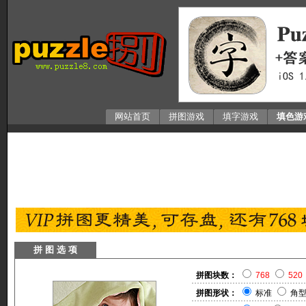
网站首页
拼图游戏
填字游戏
填色游
拼 图 选 项
拼图块数：
768
520
拼图形状：
标准
角