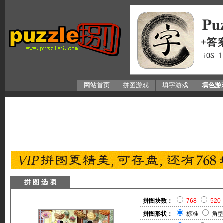
网站首页
拼图游戏
填字游戏
填色游
拼 图 选 项
拼图块数：
768
520
拼图形状：
标准
角