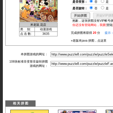
是否变形：
否
是
是否旋转：
否
是
抱歉，这张拼图没有VIP帐号
米老鼠 花店
你还没有登陆网站，我要[
登陆
类 别:
动漫游戏
完成拼图将获得
20
分
提示
点 击 数:
3635
»老版本java 拼图，点这里
本拼图游戏的网址：
108块标准非变形非旋转拼图
游戏的网址：