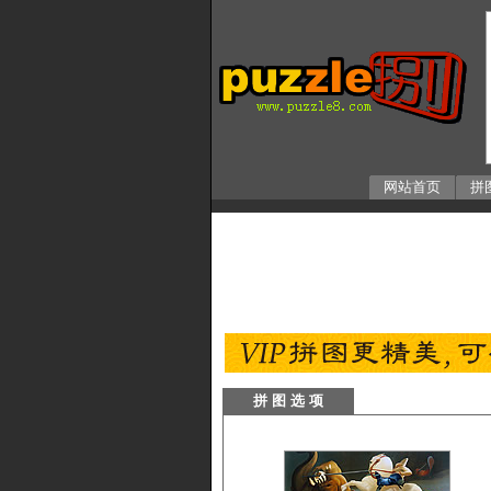
网站首页
拼
拼 图 选 项