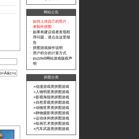
网站公告
·
如何上传自己的照片，
来制作拼图
·
如果有建议或者发现程
序问题，请点击这里报
告
·
拼图游戏操作说明
·
用户积分的计算方式
·
puzzle8网站游戏版权声
明
拼图分类
»
动漫游戏类拼图游戏
»
人物明星类拼图游戏
»
影视海报类拼图游戏
»
自然景观类拼图游戏
»
动物世界类拼图游戏
»
静物摄影类拼图游戏
»
运动休闲类拼图游戏
»
绘画艺术类拼图游戏
»
汽车武器类拼图游戏