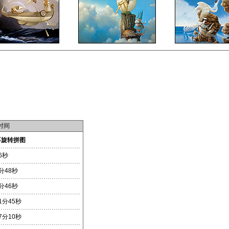
时间
不旋转拼图
6秒
分48秒
分46秒
1分45秒
7分10秒