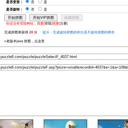
是否变形：
否
是
是否旋转：
否
是
你还没有登陆网站，我要[
登陆
]我要[
注册
]
完成拼图将获得
20
分
提示：完成旋转拼图的积分是不旋转拼图的两倍
»老版本java 拼图，点这里