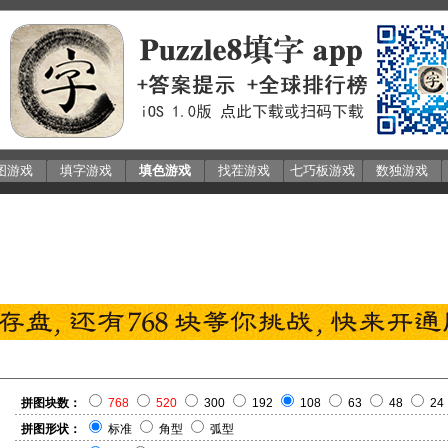
图游戏
填字游戏
填色游戏
找茬游戏
七巧板游戏
数独游戏
拼图块数：
768
520
300
192
108
63
48
24
拼图形状：
标准
角型
弧型