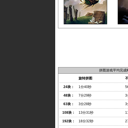
拼图游戏平均完成
旋转拼图
24块：
1分40秒
5
48块：
7分29秒
3
63块：
3分28秒
3
108块：
13分31秒
1
192块：
18分32秒
2