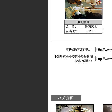
梦幻插画
类 别:
绘画艺术
点 击 数:
1238
本拼图游戏的网址：
108块标准非变形非旋转拼图
游戏的网址：