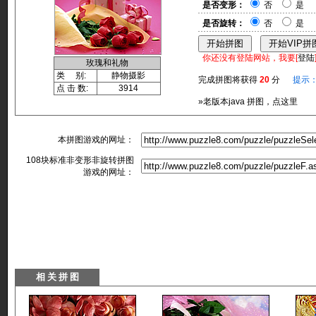
是否变形：
否
是
是否旋转：
否
是
你还没有登陆网站，我要[
登陆
玫瑰和礼物
类 别:
静物摄影
完成拼图将获得
20
分
提示
点 击 数:
3914
»老版本java 拼图，点这里
本拼图游戏的网址：
108块标准非变形非旋转拼图
游戏的网址：