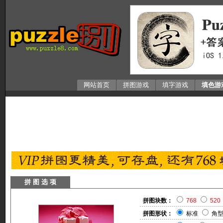
网站首页
拼图游戏
填字游戏
填色游
拼 图 选 项
拼图块数：
768
520
拼图形状：
标准
角