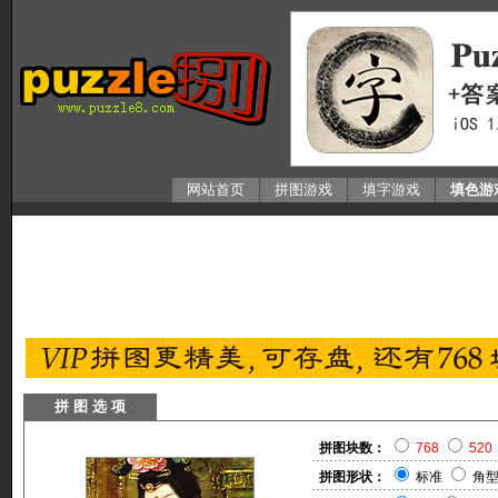
网站首页
拼图游戏
填字游戏
填色游
拼 图 选 项
拼图块数：
768
520
拼图形状：
标准
角