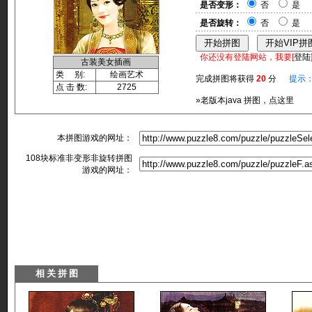
是否变形：
否
是
是否旋转：
否
是
你还没有登陆网站，我要[
登陆
古装美女插画
类 别:
绘画艺术
完成拼图将获得
20
分
提示
点 击 数:
2725
»老版本java 拼图，点这里
本拼图游戏的网址：
108块标准非变形非旋转拼图
游戏的网址：