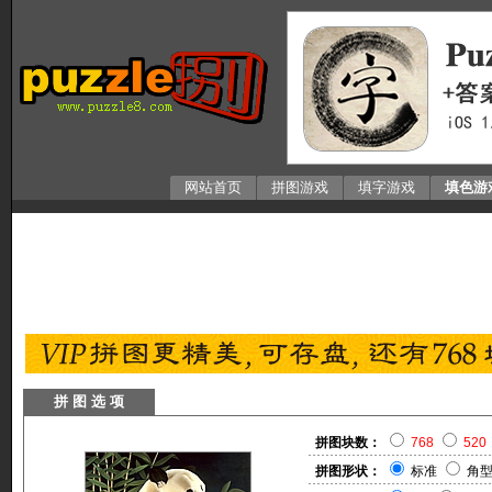
网站首页
拼图游戏
填字游戏
填色游
拼 图 选 项
拼图块数：
768
520
拼图形状：
标准
角