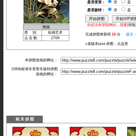
是否变形：
否
是
是否旋转：
否
是
你还没有登陆网站，我要[
登陆
熊猫
类 别:
绘画艺术
完成拼图将获得
20
分
提示
点 击 数:
2709
»老版本java 拼图，点这里
本拼图游戏的网址：
108块标准非变形非旋转拼图
游戏的网址：