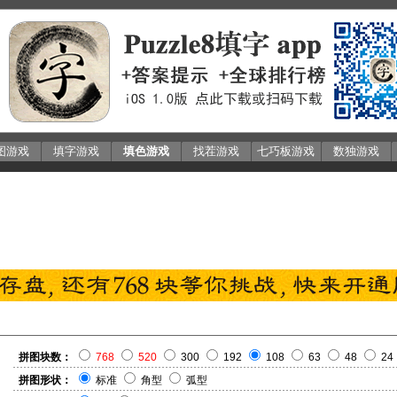
图游戏
填字游戏
填色游戏
找茬游戏
七巧板游戏
数独游戏
拼图块数：
768
520
300
192
108
63
48
24
拼图形状：
标准
角型
弧型