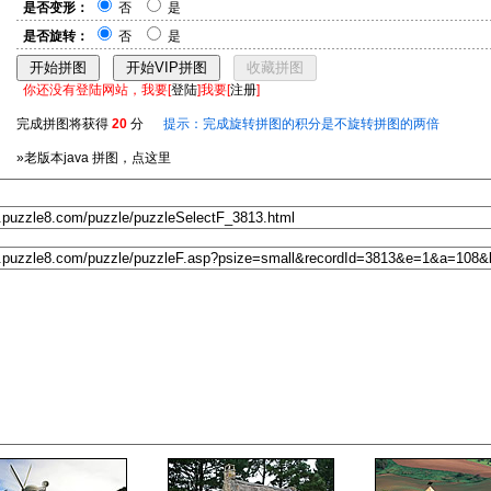
是否变形：
否
是
是否旋转：
否
是
你还没有登陆网站，我要[
登陆
]我要[
注册
]
完成拼图将获得
20
分
提示：完成旋转拼图的积分是不旋转拼图的两倍
»老版本java 拼图，点这里