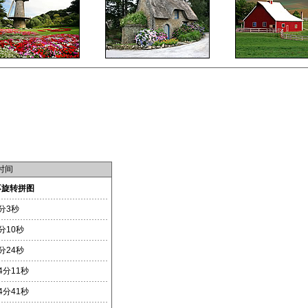
时间
不旋转拼图
分3秒
分10秒
分24秒
4分11秒
4分41秒