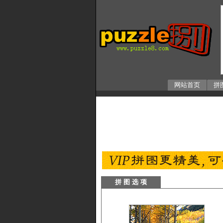
网站首页
拼
拼 图 选 项