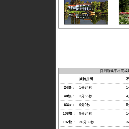
拼图游戏平均完成
旋转拼图
24块：
1分34秒
1
48块：
3分56秒
4
63块：
9分0秒
5
108块：
9分34秒
1
192块：
30分39秒
3