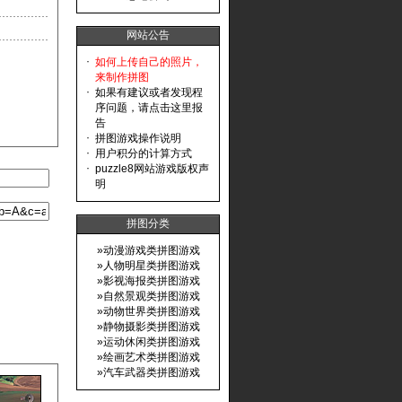
网站公告
·
如何上传自己的照片，
来制作拼图
·
如果有建议或者发现程
序问题，请点击这里报
告
·
拼图游戏操作说明
·
用户积分的计算方式
·
puzzle8网站游戏版权声
明
拼图分类
»
动漫游戏类拼图游戏
»
人物明星类拼图游戏
»
影视海报类拼图游戏
»
自然景观类拼图游戏
»
动物世界类拼图游戏
»
静物摄影类拼图游戏
»
运动休闲类拼图游戏
»
绘画艺术类拼图游戏
»
汽车武器类拼图游戏