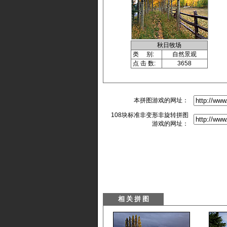
秋日牧场
类 别:
自然景观
点 击 数:
3658
本拼图游戏的网址：
108块标准非变形非旋转拼图
游戏的网址：