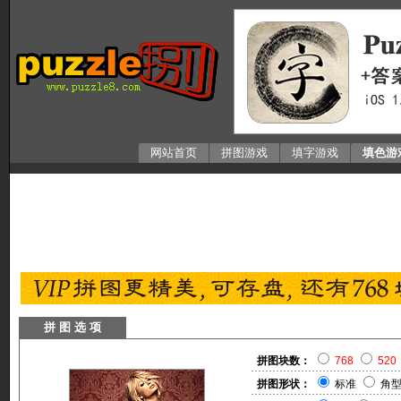
网站首页
拼图游戏
填字游戏
填色游
拼 图 选 项
拼图块数：
768
520
拼图形状：
标准
角