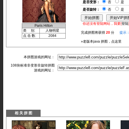
是否变形：
否
是
是否旋转：
否
是
你还没有登陆网站，我要[
登陆
Paris Hilton
类 别:
人物明星
完成拼图将获得
20
分
提示
点 击 数:
2084
»老版本java 拼图，点这里
本拼图游戏的网址：
108块标准非变形非旋转拼图
游戏的网址：