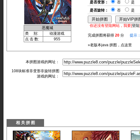
是否变形：
否
是
是否旋转：
否
是
你还没有登陆网站，我要[
登陆
恶魔城
类 别:
动漫游戏
完成拼图将获得
20
分
提示
点 击 数:
955
»老版本java 拼图，点这里
本拼图游戏的网址：
108块标准非变形非旋转拼图
游戏的网址：