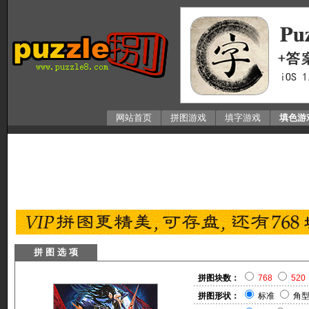
网站首页
拼图游戏
填字游戏
填色游
拼 图 选 项
拼图块数：
768
520
拼图形状：
标准
角