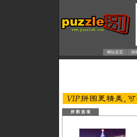
网站首页
拼
拼 图 选 项