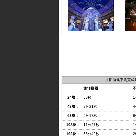
拼图游戏平均完成
旋转拼图
24块：
56秒
1
48块：
2分21秒
4
63块：
9分17秒
6
108块：
11分27秒
1
192块：
56分42秒
2