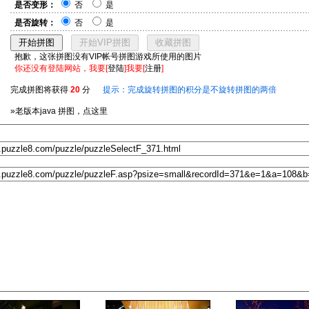
是否变形：
否
是
是否旋转：
否
是
抱歉，这张拼图没有VIP帐号拼图游戏所使用的图片
你还没有登陆网站，我要[
登陆
]我要[
注册
]
完成拼图将获得
20
分
提示：完成旋转拼图的积分是不旋转拼图的两倍
»老版本java 拼图，点这里