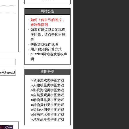
网站公告
·
如何上传自己的照片，
来制作拼图
·
如果有建议或者发现程
序问题，请点击这里报
告
·
拼图游戏操作说明
·
用户积分的计算方式
·
puzzle8网站游戏版权声
明
拼图分类
»
动漫游戏类拼图游戏
»
人物明星类拼图游戏
»
影视海报类拼图游戏
»
自然景观类拼图游戏
»
动物世界类拼图游戏
»
静物摄影类拼图游戏
»
运动休闲类拼图游戏
»
绘画艺术类拼图游戏
»
汽车武器类拼图游戏