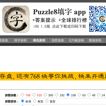
图游戏
填字游戏
填色游戏
找茬游戏
七巧板游戏
数独游戏
拼图块数：
768
520
300
192
108
63
48
24
拼图形状：
标准
角型
弧型