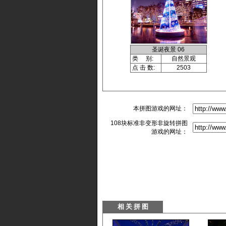
圣诞夜景 06
类 别:
自然景观
点 击 数:
2503
本拼图游戏的网址：
108块标准非变形非旋转拼图
游戏的网址：