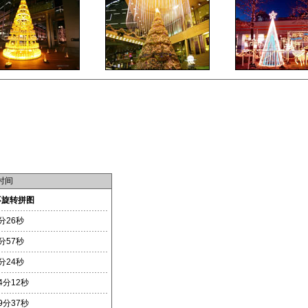
时间
不旋转拼图
分26秒
分57秒
分24秒
4分12秒
9分37秒