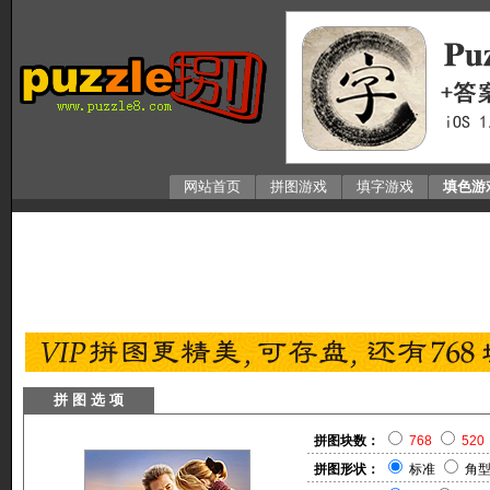
网站首页
拼图游戏
填字游戏
填色游
拼 图 选 项
拼图块数：
768
520
拼图形状：
标准
角