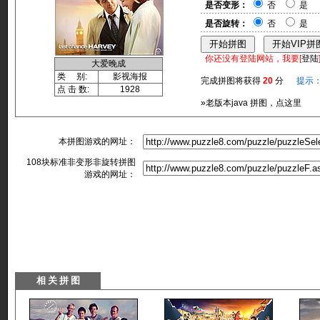
是否变形：
否
是
是否旋转：
否
是
你还没有登陆网站，我要[
登陆
大爱晚成
类 别:
影视海报
完成拼图将获得
20
分
提示
点 击 数:
1928
»老版本java 拼图，点这里
本拼图游戏的网址：
108块标准非变形非旋转拼图
游戏的网址：