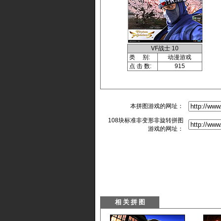
VF战士 10
类 别:
动漫游戏
点 击 数:
915
本拼图游戏的网址：
108块标准非变形非旋转拼图
游戏的网址：