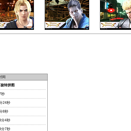
时间
不旋转拼图
7秒
分24秒
分8秒
3分4秒
3分7秒