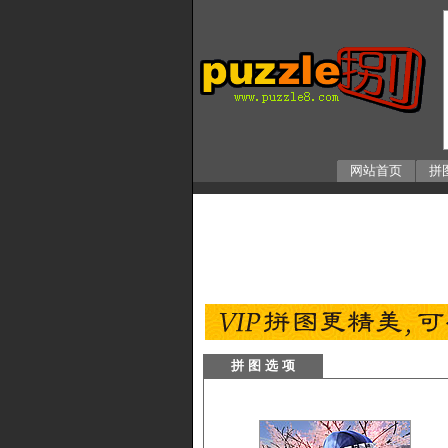
网站首页
拼
拼 图 选 项