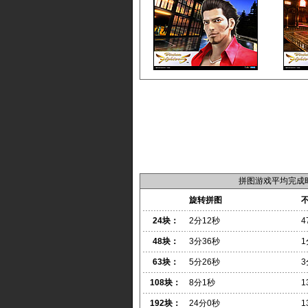
拼图游戏平均完成
旋转拼图
24块：
2分12秒
4
48块：
3分36秒
1
63块：
5分26秒
3
108块：
8分1秒
1
192块：
24分0秒
1