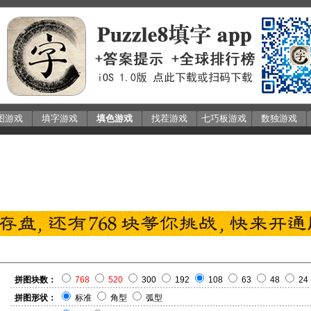
图游戏
填字游戏
填色游戏
找茬游戏
七巧板游戏
数独游戏
拼图块数：
768
520
300
192
108
63
48
24
拼图形状：
标准
角型
弧型