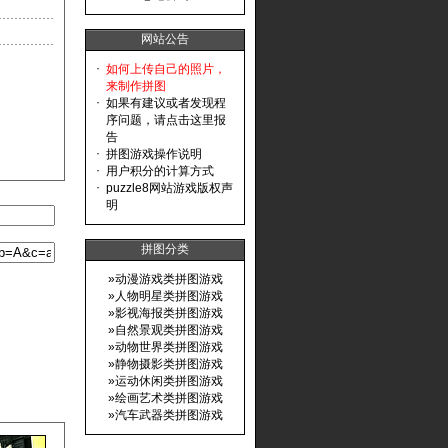
网站公告
·
如何上传自己的照片，
来制作拼图
·
如果有建议或者发现程
序问题，请点击这里报
告
·
拼图游戏操作说明
·
用户积分的计算方式
·
puzzle8网站游戏版权声
明
拼图分类
»
动漫游戏类拼图游戏
»
人物明星类拼图游戏
»
影视海报类拼图游戏
»
自然景观类拼图游戏
»
动物世界类拼图游戏
»
静物摄影类拼图游戏
»
运动休闲类拼图游戏
»
绘画艺术类拼图游戏
»
汽车武器类拼图游戏