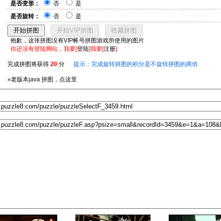
是否变形：
否
是
是否旋转：
否
是
抱歉，这张拼图没有VIP帐号拼图游戏所使用的图片
你还没有登陆网站，我要[
登陆
]我要[
注册
]
完成拼图将获得
20
分
提示：完成旋转拼图的积分是不旋转拼图的两倍
»老版本java 拼图，点这里