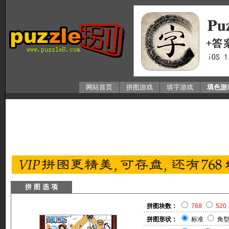
网站首页
拼图游戏
填字游戏
填色游
拼 图 选 项
拼图块数：
768
520
拼图形状：
标准
角