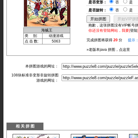
是否变形：
否
是
是否旋转：
否
是
抱歉，这张拼图没有VIP帐号
海贼王
你还没有登陆网站，我要[
登陆
类 别:
动漫游戏
完成拼图将获得
20
分
提示
点 击 数:
5063
»老版本java 拼图，点这里
本拼图游戏的网址：
108块标准非变形非旋转拼图
游戏的网址：