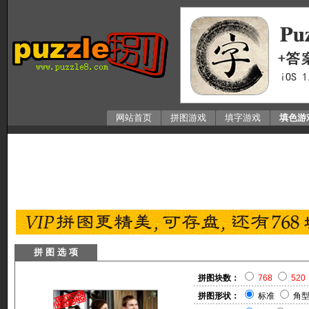
网站首页
拼图游戏
填字游戏
填色游
拼 图 选 项
拼图块数：
768
520
拼图形状：
标准
角