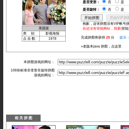
是否变形：
否
是
是否旋转：
否
是
抱歉，这张拼图没有VIP帐号
美国派
你还没有登陆网站，我要[
登陆
类 别:
影视海报
完成拼图将获得
20
分
提示
点 击 数:
1978
»老版本java 拼图，点这里
本拼图游戏的网址：
108块标准非变形非旋转拼图
游戏的网址：