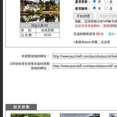
是否变形：
否
是
是否旋转：
否
是
抱歉，这张拼图没有VIP帐号
河边人家 02
你还没有登陆网站，我要[
登陆
类 别:
自然景观
完成拼图将获得
20
分
提示
点 击 数:
4219
»老版本java 拼图，点这里
本拼图游戏的网址：
108块标准非变形非旋转拼图
游戏的网址：