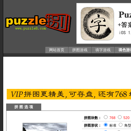
网站首页
拼图游戏
填字游戏
填色游
拼 图 选 项
拼图块数：
768
520
拼图形状：
标准
角