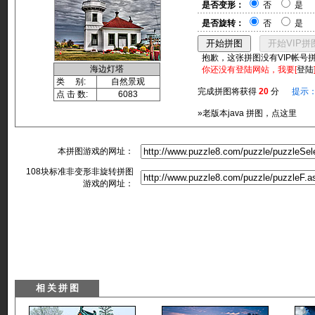
是否变形：
否
是
是否旋转：
否
是
抱歉，这张拼图没有VIP帐号
海边灯塔
你还没有登陆网站，我要[
登陆
类 别:
自然景观
完成拼图将获得
20
分
提示
点 击 数:
6083
»老版本java 拼图，点这里
本拼图游戏的网址：
108块标准非变形非旋转拼图
游戏的网址：