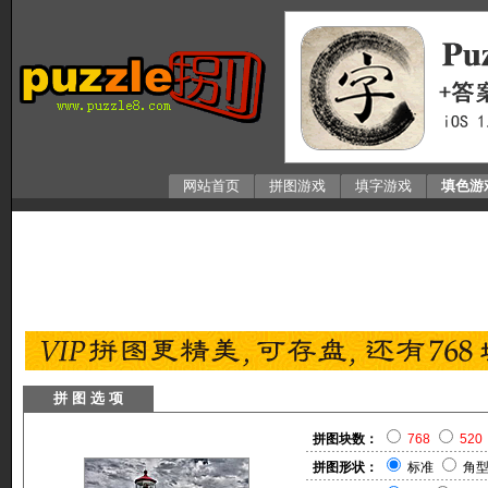
网站首页
拼图游戏
填字游戏
填色游
拼 图 选 项
拼图块数：
768
520
拼图形状：
标准
角